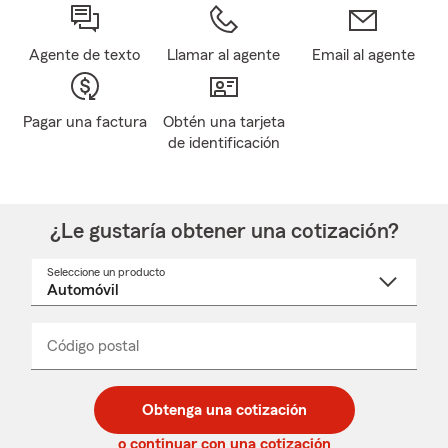
Agente de texto
Llamar al agente
Email al agente
Pagar una factura
Obtén una tarjeta
de identificación
¿Le gustaría obtener una cotización?
Seleccione un producto
Seleccione
un
nombre
de
producto
del
Código postal
Ingresa
Ingresa
_____
menú
un
un
desplegable
código
código
postal
postal
Obtenga una cotización
de
de
5
5
o continuar con una cotización