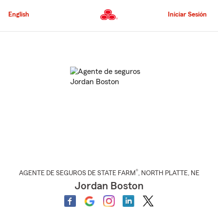
Pasar
al
English
Iniciar Sesión
contenido
principal
Comienzo
del
contenido
principal
®
AGENTE DE SEGUROS DE STATE FARM
,
NORTH PLATTE
, NE
Jordan Boston