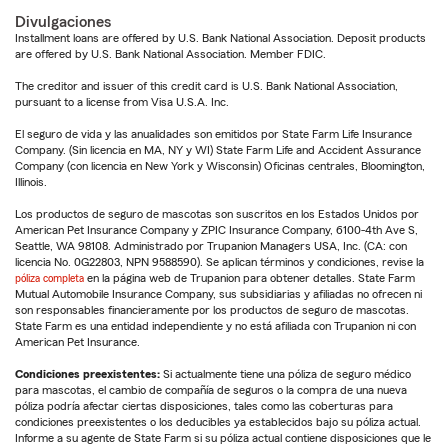
Divulgaciones
Installment loans are offered by U.S. Bank National Association. Deposit products
are offered by U.S. Bank National Association. Member FDIC.
The creditor and issuer of this credit card is U.S. Bank National Association,
pursuant to a license from Visa U.S.A. Inc.
El seguro de vida y las anualidades son emitidos por State Farm Life Insurance
Company. (Sin licencia en MA, NY y WI) State Farm Life and Accident Assurance
Company (con licencia en New York y Wisconsin) Oficinas centrales, Bloomington,
Illinois.
Los productos de seguro de mascotas son suscritos en los Estados Unidos por
American Pet Insurance Company y ZPIC Insurance Company, 6100-4th Ave S,
Seattle, WA 98108. Administrado por Trupanion Managers USA, Inc. (CA: con
licencia No. 0G22803, NPN 9588590). Se aplican términos y condiciones, revise la
póliza completa
en la página web de Trupanion para obtener detalles. State Farm
Mutual Automobile Insurance Company, sus subsidiarias y afiliadas no ofrecen ni
son responsables financieramente por los productos de seguro de mascotas.
State Farm es una entidad independiente y no está afiliada con Trupanion ni con
American Pet Insurance.
Condiciones preexistentes:
Si actualmente tiene una póliza de seguro médico
para mascotas, el cambio de compañía de seguros o la compra de una nueva
póliza podría afectar ciertas disposiciones, tales como las coberturas para
condiciones preexistentes o los deducibles ya establecidos bajo su póliza actual.
Informe a su agente de State Farm si su póliza actual contiene disposiciones que le