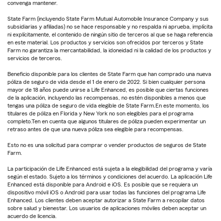
convenga mantener.
State Farm (incluyendo State Farm Mutual Automobile Insurance Company y sus
subsidiarias y afiliadas) no se hace responsable y no respalda ni aprueba, implícita
ni explícitamente, el contenido de ningún sitio de terceros al que se haga referencia
en este material. Los productos y servicios son ofrecidos por terceros y State
Farm no garantiza la mercantabilidad, la idoneidad ni la calidad de los productos y
servicios de terceros.
Beneficio disponible para los clientes de State Farm que han comprado una nueva
póliza de seguro de vida desde el 1 de enero de 2022. Si bien cualquier persona
mayor de 18 años puede unirse a Life Enhanced, es posible que ciertas funciones
de la aplicación, incluyendo las recompensas, no estén disponibles a menos que
tengas una póliza de seguro de vida elegible de State Farm.En este momento, los
titulares de póliza en Florida y New York no son elegibles para el programa
completo.Ten en cuenta que algunos titulares de póliza pueden experimentar un
retraso antes de que una nueva póliza sea elegible para recompensas.
Esto no es una solicitud para comprar o vender productos de seguros de State
Farm.
La participación de Life Enhanced está sujeta a la elegibilidad del programa y varía
según el estado. Sujeto a los términos y condiciones del acuerdo. La aplicación Life
Enhanced está disponible para Android e iOS. Es posible que se requiera un
dispositivo móvil iOS o Android para usar todas las funciones del programa Life
Enhanced. Los clientes deben aceptar autorizar a State Farm a recopilar datos
sobre salud y bienestar. Los usuarios de aplicaciones móviles deben aceptar un
acuerdo de licencia.