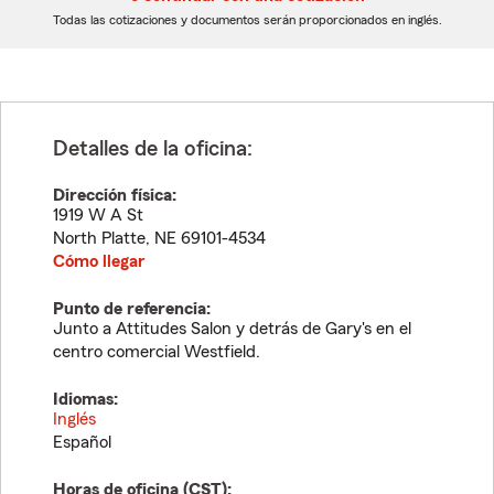
dígitos
dígitos
Todas las cotizaciones y documentos serán proporcionados en inglés.
Detalles de la oficina:
Dirección física:
1919 W A St
North Platte
,
NE
69101-4534
Cómo llegar
Punto de referencia:
Junto a Attitudes Salon y detrás de Gary's en el
centro comercial Westfield.
Idiomas:
Inglés
Español
Horas de oficina (
CST
):